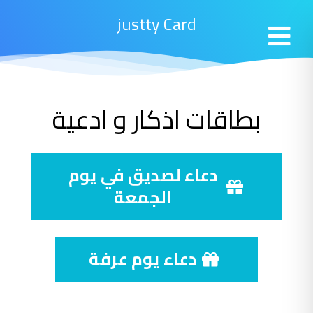
justty Card
بطاقات اذكار و ادعية
دعاء لصديق في يوم
الجمعة
دعاء يوم عرفة