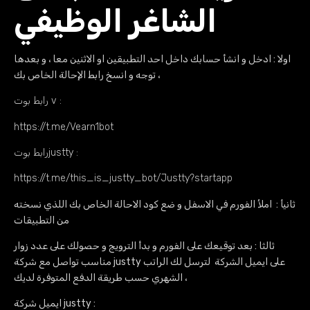
الشاغر الوظيفي
اولا : ادخل و انشأ حسابك داخل احد التطبيقين او الاثنين معا ، و بعدها
توجه و انسخ رابط الإحالة الخاص بك ،
رابط بوت v :
https://t.me/Vearn1bot
رابط بوتjustty :
https://t.me/this_is_justty_bot/Justty?startapp
ثانيأ : املأ الفورم في الاسفل و ضع كود الاحالة الخاص بك اللذي نسخته
من التطبيقات
ثالثا : بعد توقيعك على الفورم و بدأ الترويج و حصولك على عدد زوار
مناسب تواصل مع شركة justty على ايميل الشركة لترسل لك الراتب
الشهري حسب طريقة الدفع المتوفرة لديك ،
ايميل شركة justty :