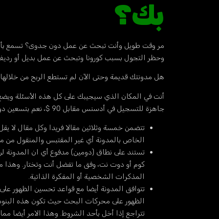
بك؟
مر وقت طويل وأنت تبحث عن عمل دون جدوى؟ تسمع بأشخ
وحظر التجول بسبب كورونا وتبحث عن عمل بديل أو رديف ل
هل مدونتك قديمة وحتى الآن لم تستطع الربح من خلال
أنت في
المكان
الذي سيجيبك على كل هذه الأسئلة ويضع ب
جاهزة للتسجيل في أدسنس مقابل 90 $، نعم بتسعين دولارا فقط تستطيع أن تمتلك مشروعا قابلا للربح من الشابكة وذلك لأن هذال المدونة تتميز بالأمور التالية:
تتضمن خمسة وثلاثين مقالا فريدا وكل مقال لا ي
الخاص بالمدونة أي غير المقتبس والمنقول من م
تستند على نطاق (دومين) مدفوع أي ان المدونة لن
كوم أو دوت نت، وفق ما تفضل أنت وتختار. وهذا 
المذكرات الشخصية أو المفكرة الذاتية.
الظهور على محركات البحث حيث تكون هذه البنود 
تتراجع إذا أخل بأحد الشروط. وهذا الامر أيضا مم