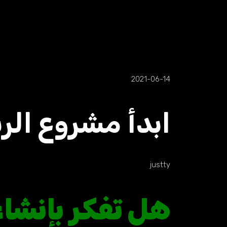
2021-06-14
ابدأ مشروع الربح من ال
justty
هل تفكر بإنشا