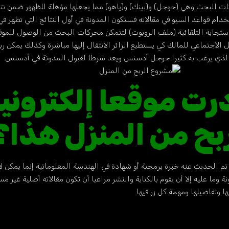
 البحث وهي (جوجل) و(بينك) و(ياهو) مما يجعلها مؤهلة للظهور ضمن نتا
ام قواعد السيو في مقالاته فستكون المدونة في أول النتائج التي تظهر في
استجابة التلقائية (ملف الروبوت) لتتمكن محركات البحث من الوصول للموق
لاجتماعي للمالك كي يستطيع الزائر الانتقال إليها مباشرة وكذلك يمكن ربطه
ذي يرغب به كثيرا جوجل
أدسنس
ويعد شرطا لقبول المدونة في أدسنس.
أدرت موقعا إلكتروني
بح من المنزل هذا؟
تم الحديث عنه خبرة برمجية أو شهادة في الهندسة المعلوماتية إنما يمكن 
 وما عليه إلا أن يقوم بالكتابة والنشر مراعيا أن تكون مقالاته أصلية غير
ا وتفاصيلها ومهمة كل زر فيها.