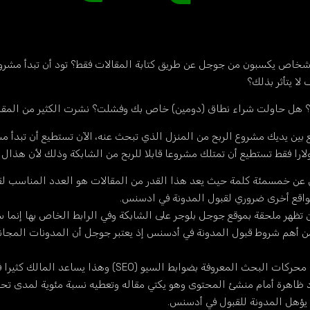
اص يكسبون من جوجل عن طريق كتابة المقالات فقط؟ تود أن تبدأ مشروعا
ا يتأثر بذلك؟
ها؟ هل حاولت شراء نطاق (دومين) خاص بك وفشلت؟ نشرت الكثير من الم
ين يديك مشروع الربح من المنزل الذي تبحث عنه، الآن تستطيع أن تبدأ م
قل عن خمسمئة كلمة حيث يعد هذا القدر من المقالات هو العدد المناسب ل
واقع أخرى ضروري لقبول المدونة في ادسنس.
 تظهر ملحقة بموقع جوجل بلوجر على الشابكة وفي الرابط الخاص بها إنما س
من أهم شروط قبول المدونة في أدسنس إذ يعتبر جوجل أن المدونات المجان
تتوافق المدونة أيضا مع قواعد تحسين الظهور على محركات ال
ظاهرة أمام منشئ المحتوى وهو يكتي مقاله وتعطيه نسبة مئوية لمدى تحقيق
ا يؤهل المدونة للقبول في أدسنس.