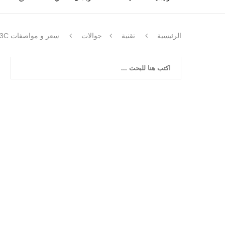
الرئيسية
تقنية
جوالات
سعر و مواصفات Xiaomi Redmi 13C – مميزات و عيوب هاتف شاومي ريدمي 13 سي