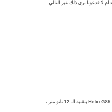
م لا فدعونا نرى ذلك عبر التالي
ر ،