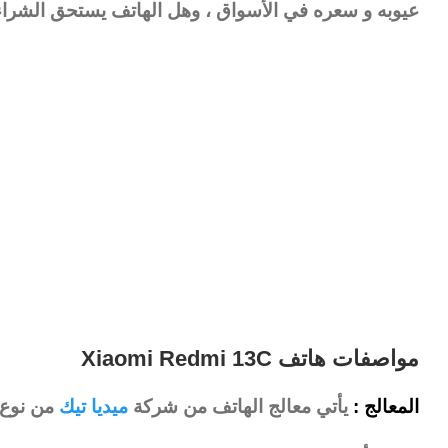
عيوبه و سعره في الأسواق ، وهل الهاتف يستحق الشراء أ
مواصفات هاتف Xiaomi Redmi 13C
المعالج :
يأتي معالج الهاتف من شركة
ميديا تيك
من نوع Helio G85 بتقنية الـ 12 نانو مت