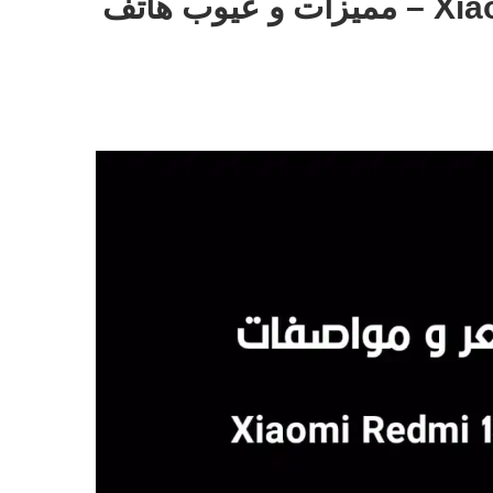
سعر و مواصفات Xiaomi Redmi 13C – مميزات و عيوب هاتف