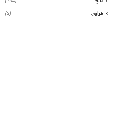
طبخ
(164)
هواوي
(5)