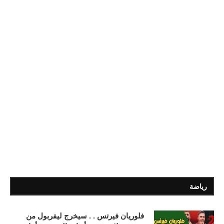
رياضة
فلوريان فيرتس . . سيخرج ليفربول من