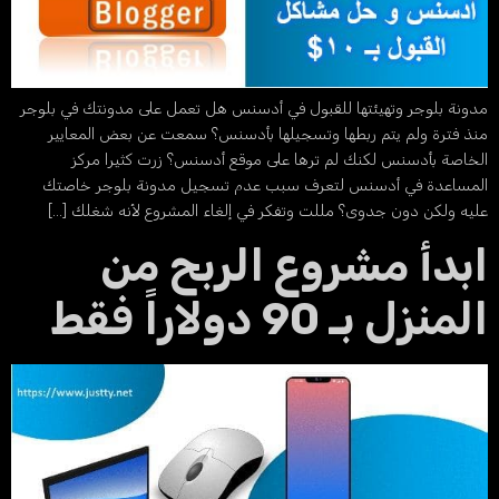
ونة بلوجر وتهيئتها للقبول في أدسنس هل تعمل على مدونتك في بلوجر
ذ فترة ولم يتم ربطها وتسجيلها بأدسنس؟ سمعت عن بعض المعايير
خاصة بأدسنس لكنك لم ترها على موقع أدسنس؟ زرت كثيرا مركز
لمساعدة في أدسنس لتعرف سبب عدم تسجيل مدونة بلوجر خاصتك
يه ولكن دون جدوى؟ مللت وتفكر في إلغاء المشروع لأنه شغلك […]
بدأ مشروع الربح من
منزل بـ 90 دولاراً فقط