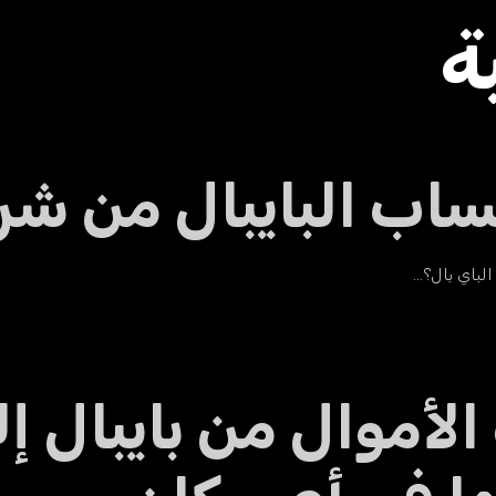
ة
ب البايبال من شر
لباي بال؟…
أموال من بايبال إ