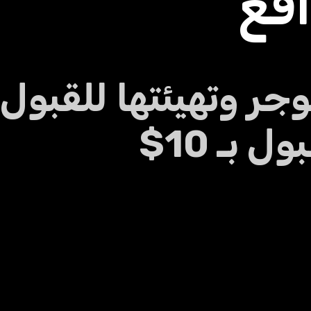
اقع
وجر وتهيئتها للقبو
بـ 10$