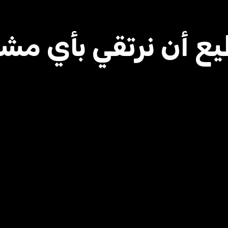
يع أن نرتقي بأي مش