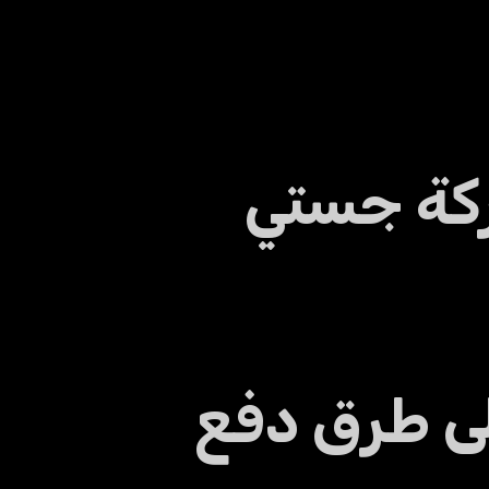
كة جستي
لى طرق دفع