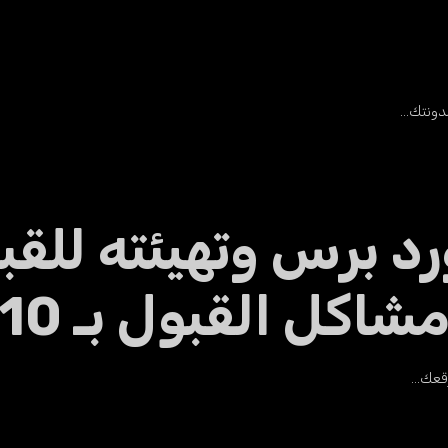
مدونتك…
د برس وتهيئته للقب
 القبول بـ 10$ فقط
وقعك…