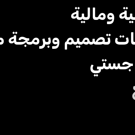
ة ومالية
ت تصميم وبرمجة م
جستي