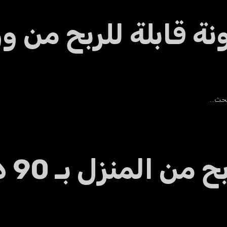
 قابلة للربح من و
تبحث…
منزل بـ 90 دولاراً فقط